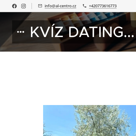
info@al-centro.cz
+420773616773
KVÍZ DATING...