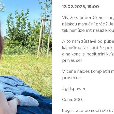
12.02.2025, 19:00
Víš, že s puberťákem si n
nějakou manuální práci? J
tak nemůže mít nasazenou
A to nám zůstává od puberty
kámoškou fakt dobře pokec
a na konci si hodit mini kv
přihlaš se!
V ceně najdeš kompletní ma
prosecca.
#girlspower
Cena: 300,-
Registrace pomocí níže u