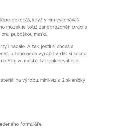
ejlépe pokecáš, když s ním vykonáváš
eho mozek je totiž zaneprázdněn prací a
 onu puboškou masku.
 i nadále. A tak, jestli si chceš s
at, u toho něco vyrobit a dát si secco
íz na Sex ve městě, tak pak neváhej a
teriál na výrobu, minikvíz a 2 skleničky
vedeného formuláře.