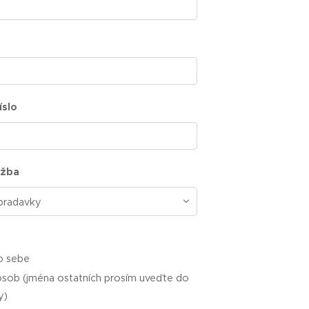
íslo
užba
o sebe
osob (jména ostatních prosím uveďte do
y)